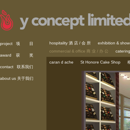
hospitality 酒 店 / 会 所
exhibition & sh
project 项 目
commercial & office 商 业 / 办 公
cateri
award 获 奖
caran d ache
St Honore Cake Shop
contact 联系我们
about us 关于我们